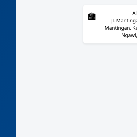
A
🏫
Jl. Manting
Mantingan, K
Ngawi,