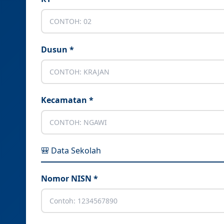
Dusun *
Kecamatan *
🎒 Data Sekolah
Nomor NISN *