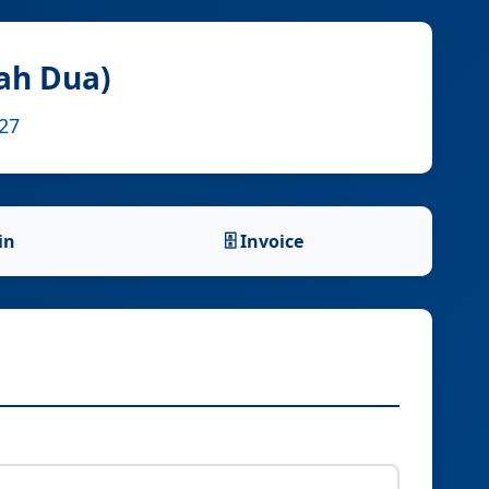
ah Dua)
27
in
🗄️ Invoice