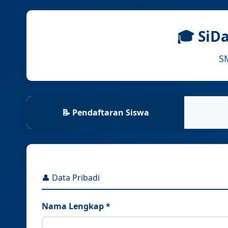
🎓 SiD
S
📝 Pendaftaran Siswa
👤 Data Pribadi
Nama Lengkap *