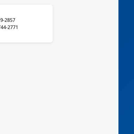
a
89-2857
744-2771