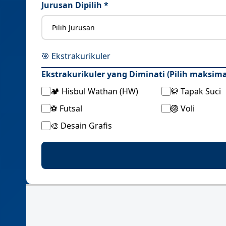
Jurusan Dipilih *
🎯 Ekstrakurikuler
Ekstrakurikuler yang Diminati (Pilih maksima
🏕️ Hisbul Wathan (HW)
🥋 Tapak Suci
⚽ Futsal
🏐 Voli
🎨 Desain Grafis