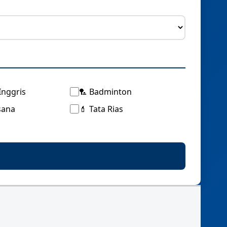
Inggris
🏸 Badminton
sana
💄 Tata Rias