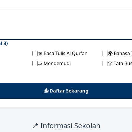
l 3)
📖 Baca Tulis Al Qur'an
🌍 Bahasa 
🚗 Mengemudi
👗 Tata Bu
📤 Daftar Sekarang
📍 Informasi Sekolah